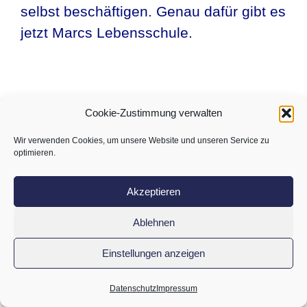
selbst beschäftigen. Genau dafür gibt es
jetzt Marcs Lebensschule.
Cookie-Zustimmung verwalten
Wir verwenden Cookies, um unsere Website und unseren Service zu
Ein Leben voll
optimieren.
Selbsterkenntnis und
Akzeptieren
Selbstliebe wartet auf
Ablehnen
DICH
Einstellungen anzeigen
Ja, es kann so einfach sein. Du kannst
Datenschutz
Impressum
heute dieses Programm anfangen, auch