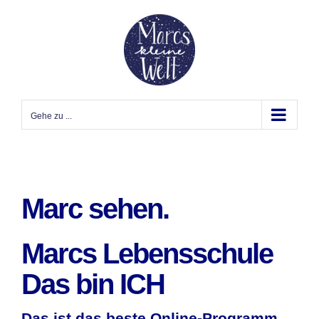
Zum
Inhalt
springen
Gehe zu ...
Marc sehen.
Marcs Lebensschule
Das bin ICH
Das ist das beste Online-Programm,