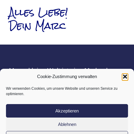
Alles Liebe!
Dein Marc
Marcs kleine Welt ist eine Marke der
Cookie-Zustimmung verwalten
Workspire GmbH
Unterer Anger 3
Wir verwenden Cookies, um unsere Website und unseren Service zu
optimieren.
80331 München
Akzeptieren
Kontakt
l
Datenschutz
l
Impressum
Ablehnen