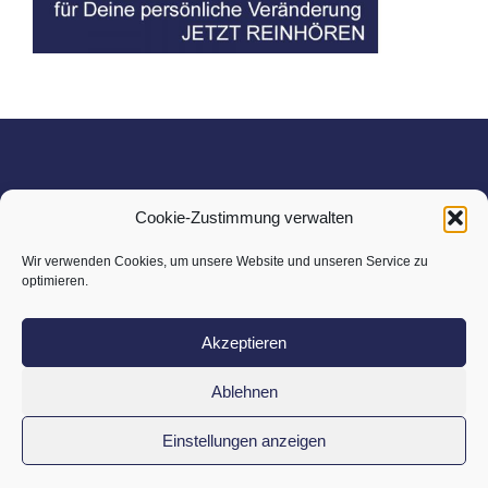
Cookie-Zustimmung verwalten
Marcs kleine Welt ist eine Marke der
Wir verwenden Cookies, um unsere Website und unseren Service zu
Workspire GmbH
optimieren.
Unterer Anger 3
80331 München
Akzeptieren
Ablehnen
Kontakt
l
Datenschutz
l
Impressum
Einstellungen anzeigen