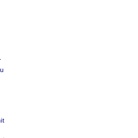
r
Du
it