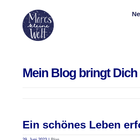
Zum
Ne
Inhalt
springen
Mein Blog bringt Dich
Ein schönes Leben erf
29. Juni 2023
|
Blog