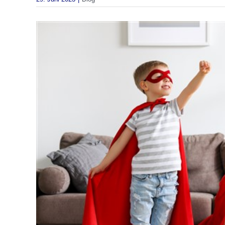
Zeige
grösseres
Bild