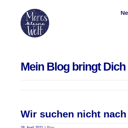
Zum
Ne
Inhalt
springen
Mein Blog bringt Dich
Wir suchen nicht nach
28. April 2021
|
Blog